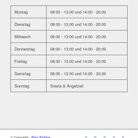
Montag
08:00 - 13:00
und
14:00 - 20:00
Wilfried Spölgen
09:08 25 May 22
Dienstag
08:00 - 13:00
und
14:00 - 20:00
Wir haben gerade eine sehr schöne Woche bei
Mittwoch
08:00 - 13:00
und
14:00 - 20:00
Ebro-Fishing verbracht und waren mehr als zufrieden. Die Leute
da machen einen tollen Job. Wir kommen sehr gerne wieder. Die
Donnerstag
08:00 - 13:00
und
14:00 - 20:00
Luxus-Apartments und das Guiding mit Ludwig können wir nur
empfehlen.
Freitag
08:00 - 13:00
und
14:00 - 20:00
Samstag
08:00 - 13:00
und
14:00 - 20:00
Tim Striewisch
Sonntag
Siesta & Angelzeit
22:19 21 May 22
Super Team. Tolle Ausstattung. Es fehlte an
nichts. Das lässt ein Anglerherz definitiv höher schlagen.
Marcel Brockfeld
14:07 14 May 22
Wir waren das erste Mal in dem Camp. Es hat uns
© Copyright -
Ebro Fishing