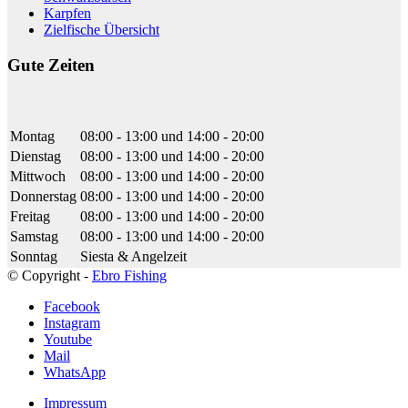
Karpfen
Zielfische Übersicht
Jo H
Gute Zeiten
07:43 13 Apr 22
Wir waren Anfang April für 1 Woche da, gleich von
Anfang an wurden wir von Ludwig herzlich empfangen, danach lief
alles reibungslos. Kaffee trinken, Karten holen. Ludwig hat uns sehr
wertvolle Tipps gegeben,was zu den schönen Fängen geführt hat.
Montag
08:00 - 13:00
und
14:00 - 20:00
Beim Exclusiv Appartement war ebenfalls nicht auszusetzen, alles
Dienstag
08:00 - 13:00
und
14:00 - 20:00
war tiptop und im sehr guten Zustand.Auch die Boote sind top. Wir
Mittwoch
08:00 - 13:00
und
14:00 - 20:00
können das Camp nur empfehlen und kommen sicherlich nochmal
Donnerstag
08:00 - 13:00
und
14:00 - 20:00
wieder.
Freitag
08:00 - 13:00
und
14:00 - 20:00
Samstag
08:00 - 13:00
und
14:00 - 20:00
Sonntag
Siesta & Angelzeit
Jürg Brägger
© Copyright -
Ebro Fishing
17:33 10 Apr 22
Alles tiptop, Ludwig und sein Team machen einen
Facebook
Topjob. Wir haben gleich wieder gebucht und fahren im Herbst
Instagram
nochmal hin.
Youtube
Mail
WhatsApp
seb kau
Impressum