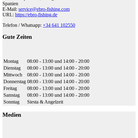
Das warscheinlich beste Angelcamp am Ebro.Eine
Spanien
super Anlage in der man sich einfach nur wohl fühlt.Die
E-Mail:
service@ebro-fishing.com
Appartements sind super eingerichtet mit viel Platz und der Steg
URL:
https://ebro-fishing.de
direkt über die Strasse macht alles wirklich super einfach das man
schnell am und auf dem Wasser ist.Dazu noch das super Personal,
Telefon / Whatsapp:
+34 641 102550
alles voran Raphael und Ludwig die immer ein offenes Ohr für
einen hatten und geholfen haben wo sie nur konnten.Vielen Dank
Gute Zeiten
nochmal dafür, wir kommen wieder.
Montag
08:00 - 13:00
und
14:00 - 20:00
Alex Loosli
Dienstag
08:00 - 13:00
und
14:00 - 20:00
19:00 04 Jul 22
Mittwoch
08:00 - 13:00
und
14:00 - 20:00
War alles bestens und unkompliziert. Saubere
grosszügige Appartements.
Donnerstag
08:00 - 13:00
und
14:00 - 20:00
Freitag
08:00 - 13:00
und
14:00 - 20:00
Samstag
08:00 - 13:00
und
14:00 - 20:00
Sonntag
Siesta & Angelzeit
Michael
06:22 28 Jun 22
Medien
Eine Woche Exklusiv-Appartments mit toller
Einrichtung und schönem Pool zum Entspannen. Unser Guide war
ausgesprochen kompetent und kannte alle wesentlichen Angelspots
und Kanten.Die Zeit in Meequinenza war sehr fischreich; jeden Tag
mindestens ein 2Meter+ Waller. Das Ebro Fishing Angelcamp ist