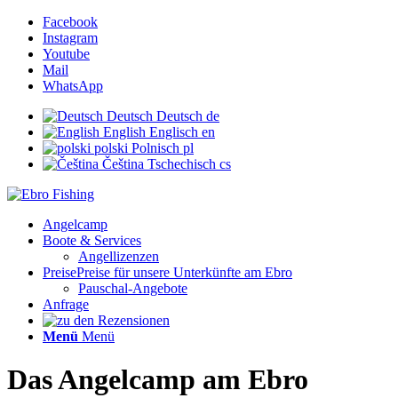
Facebook
Instagram
Youtube
Mail
WhatsApp
Deutsch
Deutsch
de
English
Englisch
en
polski
Polnisch
pl
Čeština
Tschechisch
cs
Angelcamp
Boote & Services
Angellizenzen
Preise
Preise für unsere Unterkünfte am Ebro
Pauschal-Angebote
Anfrage
Menü
Menü
Das
Angelcamp
am Ebro