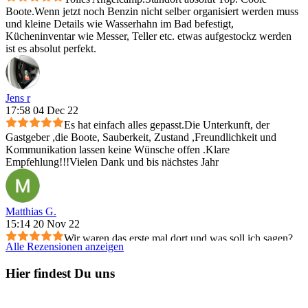
Boote.Wenn jetzt noch Benzin nicht selber organisiert werden muss
und kleine Details wie Wasserhahn im Bad befestigt,
Kücheninventar wie Messer, Teller etc. etwas aufgestockz werden
ist es absolut perfekt.
Jens r
17:58 04 Dec 22
Es hat einfach alles gepasst.Die Unterkunft, der
Gastgeber ,die Boote, Sauberkeit, Zustand ,Freundlichkeit und
Kommunikation lassen keine Wünsche offen .Klare
Empfehlung!!!Vielen Dank und bis nächstes Jahr
Matthias G.
15:14 20 Nov 22
Wir waren das erste mal dort und was soll ich sagen?
Alle Rezensionen anzeigen
Es war einfach alles perfekt! Wir wurden super freundlich
empfangen und man hat sich sehr gut um uns gekümmert. Ein ganz
Hier findest Du uns
dickes Lob an Ludwig, der mit uns die Angellizenzen besorgt hat
und uns eine mega Einweisung gegeben hat und uns das ganze
Revier gezeigt hat. So einen Service habe ich noch nie erlebt!