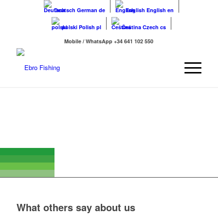
Deutsch
German
de
English
English
en
polski
Polish
pl
Čeština
Czech
cs
Mobile / WhatsApp +34 641 102 550
What others say about us