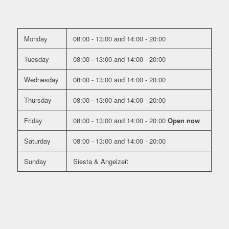
Angelspots und Kanten.Die Zeit in Meequinenza war sehr
fischreich; jeden Tag mindestens ein 2Meter+ Waller. Das Ebro
Fishing Angelcamp ist definitiv eine Empfehlung wert!
Monday
08:00 - 13:00
and
14:00 - 20:00
Tuesday
08:00 - 13:00
and
14:00 - 20:00
Wilfried Spölgen
Wednesday
08:00 - 13:00
and
14:00 - 20:00
09:08 25 May 22
Wir haben gerade eine sehr schöne Woche bei
Thursday
08:00 - 13:00
and
14:00 - 20:00
Ebro-Fishing verbracht und waren mehr als zufrieden. Die Leute
da machen einen tollen Job. Wir kommen sehr gerne wieder. Die
Friday
08:00 - 13:00
and
14:00 - 20:00
Open now
Luxus-Apartments und das Guiding mit Ludwig können wir nur
empfehlen.
Saturday
08:00 - 13:00
and
14:00 - 20:00
Sunday
Siesta & Angelzeit
Tim Striewisch
22:19 21 May 22
Super Team. Tolle Ausstattung. Es fehlte an
nichts. Das lässt ein Anglerherz definitiv höher schlagen.