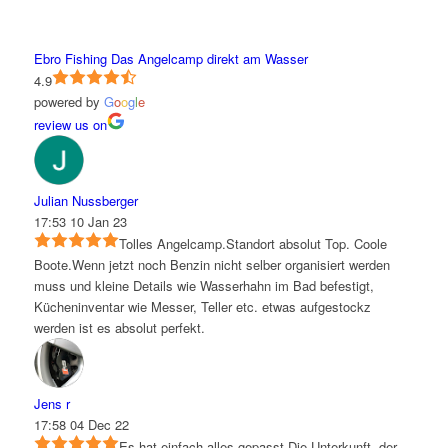
Ebro Fishing Das Angelcamp direkt am Wasser
4.9
powered by
G
o
o
g
l
e
review us on
Julian Nussberger
17:53 10 Jan 23
Tolles Angelcamp.Standort absolut Top. Coole
Boote.Wenn jetzt noch Benzin nicht selber organisiert werden
muss und kleine Details wie Wasserhahn im Bad befestigt,
Kücheninventar wie Messer, Teller etc. etwas aufgestockz
werden ist es absolut perfekt.
Jens r
17:58 04 Dec 22
Es hat einfach alles gepasst.Die Unterkunft, der