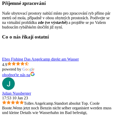
Příjemné zpracování
Naše ubytovací prostory nabízí místo pro zpracování ryb přímo pár
metrů od mola, případně v obou obytných prostorách. Podívejte se
na virtuální prohlídku
zde (ve výstavbě)
a projděte se po Vašem
budoucím rybářském útočišti již nyní.
Co o nás říkají ostatní
Ebro Fishing Das Angelcamp direkt am Wasser
4.9
powered by
G
o
o
g
l
e
ohodnoťte nás na
Julian Nussberger
17:53 10 Jan 23
Tolles Angelcamp.Standort absolut Top. Coole
Boote.Wenn jetzt noch Benzin nicht selber organisiert werden muss
und kleine Details wie Wasserhahn im Bad befestigt,