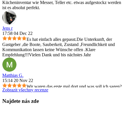
Kücheninventar wie Messer, Teller etc. etwas aufgestockz werden
ist es absolut perfekt.
Jens r
17:58 04 Dec 22
Es hat einfach alles gepasst.Die Unterkunft, der
Gastgeber ,die Boote, Sauberkeit, Zustand ,Freundlichkeit und
Kommunikation lassen keine Wünsche offen .Klare
Empfehlung!!!Vielen Dank und bis nächstes Jahr
Matthias G.
15:14 20 Nov 22
Wir waren das erste mal dort und was soll ich sagen?
Zobrazit všechny recenze
Es war einfach alles perfekt! Wir wurden super freundlich
empfangen und man hat sich sehr gut um uns gekümmert. Ein ganz
Najdete nás zde
dickes Lob an Ludwig, der mit uns die Angellizenzen besorgt hat
und uns eine mega Einweisung gegeben hat und uns das ganze
Revier gezeigt hat. So einen Service habe ich noch nie erlebt!
Einfach super 👍Wir freuen uns schon darauf wenn wir wieder
kommen!!!