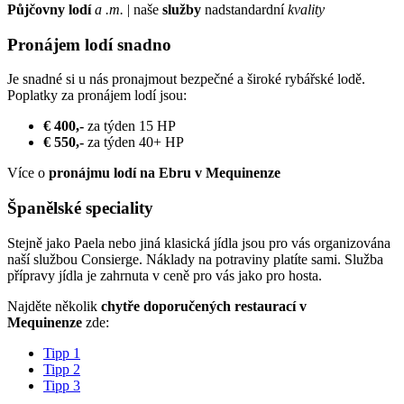
Půjčovny lodí
a .m.
| naše
služby
nadstandardní
kvality
Pronájem lodí snadno
Je snadné si u nás pronajmout bezpečné a široké rybářské lodě.
Poplatky za pronájem lodí jsou:
€ 400,-
za týden 15 HP
€ 550,-
za týden 40+ HP
Více o
pronájmu lodí na Ebru v Mequinenze
Španělské speciality
Stejně jako Paela nebo jiná klasická jídla jsou pro vás organizována
naší službou Consierge. Náklady na potraviny platíte sami. Služba
přípravy jídla je zahrnuta v ceně pro vás jako pro hosta.
Najděte několik
chytře doporučených restaurací v
Mequinenze
zde:
Tipp 1
Tipp 2
Tipp 3