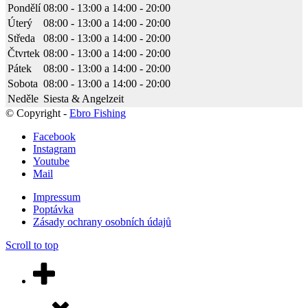
Jo H
Pondělí
08:00 - 13:00
a
14:00 - 20:00
07:43 13 Apr 22
Úterý
08:00 - 13:00
a
14:00 - 20:00
Wir waren Anfang April für 1 Woche da, gleich von
Středa
08:00 - 13:00
a
14:00 - 20:00
Anfang an wurden wir von Ludwig herzlich empfangen, danach lief
Čtvrtek
08:00 - 13:00
a
14:00 - 20:00
alles reibungslos. Kaffee trinken, Karten holen. Ludwig hat uns sehr
Pátek
08:00 - 13:00
a
14:00 - 20:00
wertvolle Tipps gegeben,was zu den schönen Fängen geführt hat.
Beim Exclusiv Appartement war ebenfalls nicht auszusetzen, alles
Sobota
08:00 - 13:00
a
14:00 - 20:00
war tiptop und im sehr guten Zustand.Auch die Boote sind top. Wir
Neděle
Siesta & Angelzeit
können das Camp nur empfehlen und kommen sicherlich nochmal
© Copyright -
Ebro Fishing
wieder.
Facebook
Instagram
Youtube
Jürg Brägger
Mail
17:33 10 Apr 22
Alles tiptop, Ludwig und sein Team machen einen
Impressum
Topjob. Wir haben gleich wieder gebucht und fahren im Herbst
Poptávka
nochmal hin.
Zásady ochrany osobních údajů
Scroll to top
seb kau
05:01 05 Apr 22
Danke für die schöne Zeit! Echt gute Gastgeber,