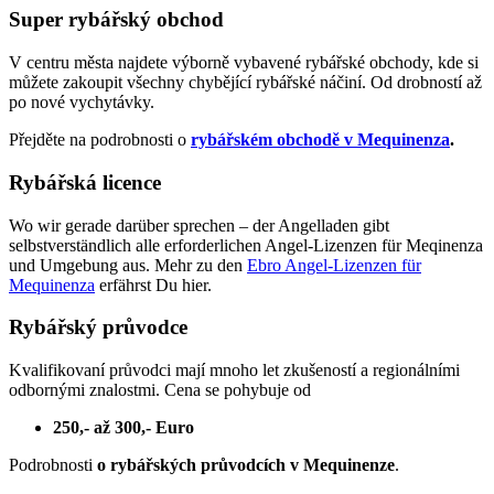
Super rybářský obchod
V centru města najdete výborně vybavené rybářské obchody, kde si
můžete zakoupit všechny chybějící rybářské náčiní. Od drobností až
po nové vychytávky.
Přejděte na podrobnosti o
rybářském obchodě v Mequinenza
.
Rybářská licence
Wo wir gerade darüber sprechen – der Angelladen gibt
selbstverständlich alle erforderlichen Angel-Lizenzen für Meqinenza
und Umgebung aus. Mehr zu den
Ebro Angel-Lizenzen für
Mequinenza
erfährst Du hier.
Rybářský průvodce
Kvalifikovaní průvodci mají mnoho let zkušeností a regionálními
odbornými znalostmi. Cena se pohybuje od
250,- až 300,- Euro
Podrobnosti
o rybářských průvodcích v Mequinenze
.