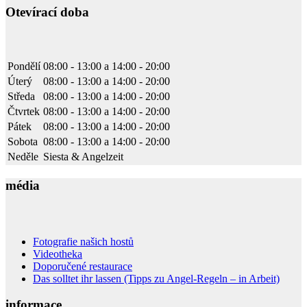
Otevírací doba
direkt über die Strasse macht alles wirklich super einfach das man
schnell am und auf dem Wasser ist.Dazu noch das super Personal,
alles voran Raphael und Ludwig die immer ein offenes Ohr für
einen hatten und geholfen haben wo sie nur konnten.Vielen Dank
nochmal dafür, wir kommen wieder.
Pondělí
08:00 - 13:00
a
14:00 - 20:00
Úterý
08:00 - 13:00
a
14:00 - 20:00
Středa
08:00 - 13:00
a
14:00 - 20:00
Alex Loosli
Čtvrtek
08:00 - 13:00
a
14:00 - 20:00
19:00 04 Jul 22
Pátek
08:00 - 13:00
a
14:00 - 20:00
War alles bestens und unkompliziert. Saubere
Sobota
08:00 - 13:00
a
14:00 - 20:00
grosszügige Appartements.
Neděle
Siesta & Angelzeit
média
Michael
06:22 28 Jun 22
Eine Woche Exklusiv-Appartments mit toller
Einrichtung und schönem Pool zum Entspannen. Unser Guide war
Fotografie našich hostů
ausgesprochen kompetent und kannte alle wesentlichen Angelspots
Videotheka
und Kanten.Die Zeit in Meequinenza war sehr fischreich; jeden Tag
Doporučené restaurace
mindestens ein 2Meter+ Waller. Das Ebro Fishing Angelcamp ist
Das solltet ihr lassen (Tipps zu Angel-Regeln – in Arbeit)
definitiv eine Empfehlung wert!
informace