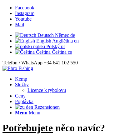
Facebook
Instagram
Youtube
Mail
Deutsch
Němec
de
English
Angličtina
en
polski
Polský
pl
Čeština
Čeština
cs
Telefon / WhatsApp +34 641 102 550
Kemp
Služby
Licence k rybolovu
Ceny
Poptávka
Menu
Menu
Potřebujete
něco navíc?