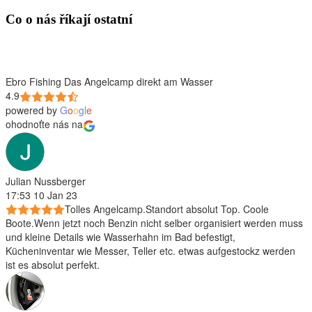
Co o nás říkají ostatní
Ebro Fishing Das Angelcamp direkt am Wasser
4.9
powered by
G
o
o
g
l
e
ohodnoťte nás na
Julian Nussberger
17:53 10 Jan 23
Tolles Angelcamp.Standort absolut Top. Coole
Boote.Wenn jetzt noch Benzin nicht selber organisiert werden muss
und kleine Details wie Wasserhahn im Bad befestigt,
Kücheninventar wie Messer, Teller etc. etwas aufgestockz werden
ist es absolut perfekt.