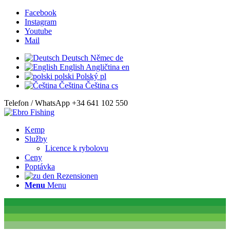
Facebook
Instagram
Youtube
Mail
Deutsch
Němec
de
English
Angličtina
en
polski
Polský
pl
Čeština
Čeština
cs
Telefon / WhatsApp +34 641 102 550
Kemp
Služby
Licence k rybolovu
Ceny
Poptávka
Menu
Menu