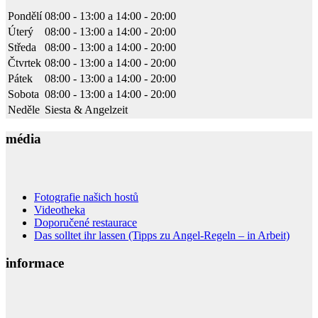
Pondělí
08:00 - 13:00
a
14:00 - 20:00
Michael
Úterý
08:00 - 13:00
a
14:00 - 20:00
06:22 28 Jun 22
Středa
08:00 - 13:00
a
14:00 - 20:00
Eine Woche Exklusiv-Appartments mit toller
Einrichtung und schönem Pool zum Entspannen. Unser Guide war
Čtvrtek
08:00 - 13:00
a
14:00 - 20:00
ausgesprochen kompetent und kannte alle wesentlichen Angelspots
Pátek
08:00 - 13:00
a
14:00 - 20:00
und Kanten.Die Zeit in Meequinenza war sehr fischreich; jeden Tag
Sobota
08:00 - 13:00
a
14:00 - 20:00
mindestens ein 2Meter+ Waller. Das Ebro Fishing Angelcamp ist
Neděle
Siesta & Angelzeit
definitiv eine Empfehlung wert!
média
Wilfried Spölgen
09:08 25 May 22
Wir haben gerade eine sehr schöne Woche bei Ebro-
Fishing verbracht und waren mehr als zufrieden. Die Leute da
Fotografie našich hostů
machen einen tollen Job. Wir kommen sehr gerne wieder. Die
Videotheka
Luxus-Apartments und das Guiding mit Ludwig können wir nur
Doporučené restaurace
empfehlen.
Das solltet ihr lassen (Tipps zu Angel-Regeln – in Arbeit)
informace
Tim Striewisch
22:19 21 May 22
Super Team. Tolle Ausstattung. Es fehlte an nichts.
Das lässt ein Anglerherz definitiv höher schlagen.