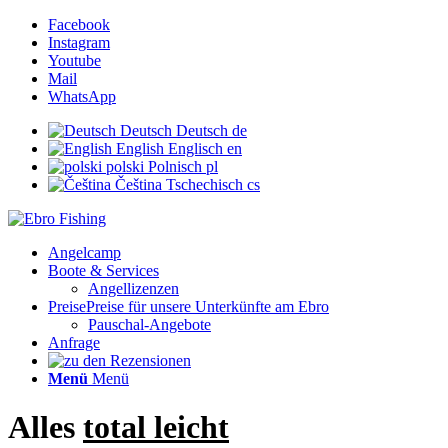
Facebook
Instagram
Youtube
Mail
WhatsApp
Deutsch
Deutsch
de
English
Englisch
en
polski
Polnisch
pl
Čeština
Tschechisch
cs
Angelcamp
Boote & Services
Angellizenzen
Preise
Preise für unsere Unterkünfte am Ebro
Pauschal-Angebote
Anfrage
Menü
Menü
Alles
total leicht