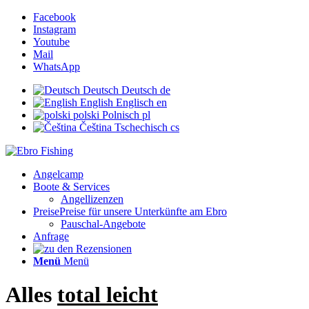
Facebook
Instagram
Youtube
Mail
WhatsApp
Deutsch
Deutsch
de
English
Englisch
en
polski
Polnisch
pl
Čeština
Tschechisch
cs
Angelcamp
Boote & Services
Angellizenzen
Preise
Preise für unsere Unterkünfte am Ebro
Pauschal-Angebote
Anfrage
Menü
Menü
Alles
total leicht